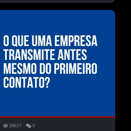
26
39527
0