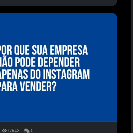
6
17543
0