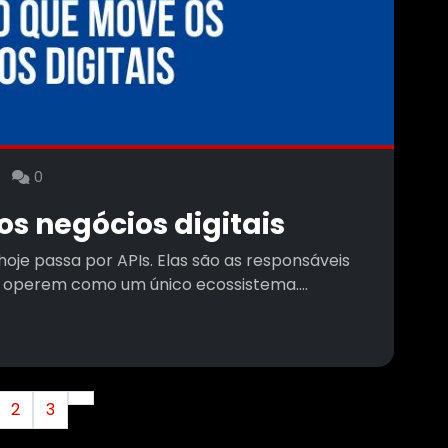
6
0
s negócios digitais
hoje passa por APIs. Elas são as responsáveis
s operem como um único ecossistema....
2
3